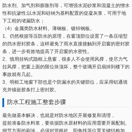
防水剂、加气剂和膨胀剂等，可增强水泥砂浆和混凝土的憎水
性和抗渗性;以水泥和硅钠为基料配置的促凝灰浆，可用于地
下工程的堵漏防水；
（4）金属类防水材料。薄钢板、镀锌钢板。
1、仍然根据等压防水的原理，在窗顶部位设置了一条压缩型
的挡水密封胶条，这样避免了雨水直接接触到开启窗的密封胶
条，进一步有效地提高了开启窗的水密性。
2、慎用挂钩式隐框上悬窗，很多人不会使用风撑，使尽力气
拉风撑，把窗上面的限位块顶坏，整个玻璃开启扇掉到楼下的
事故就有几起。
3、明框工地窗下部也是个防漏水的关键部位，应采用铝通填
充并镶嵌胶条打上密封胶。
防水工程施工整套步骤
最先做基本解决，也就是对防水地区开展修复和清理，
提前准备防水料浆，要依据防水原材料的应用需要开展配制。
细节方面的刷涂，必须对管根处、阳角线等位置关键结构加